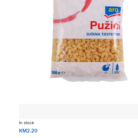
In stock
KM
2.20