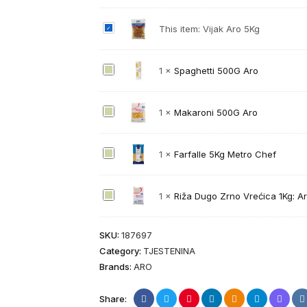
V
This item:
Vijak Aro 5Kg
i
j
S
1
×
Spaghetti 500G Aro
a
p
k
a
A
M
1
×
Makaroni 500G Aro
g
r
a
h
o
k
e
F
1
×
Farfalle 5Kg Metro Chef
5
a
t
a
K
r
t
r
g
o
R
1
×
Riža Dugo Zrno Vrećica 1Kg: A
i
f
n
i
5
a
i
ž
0
l
SKU:
187697
5
a
0
l
Category:
TJESTENINA
0
D
G
e
Brands:
ARO
0
u
A
5
G
g
r
K
Share:
A
o
o