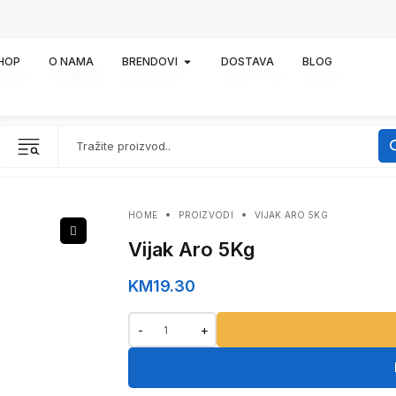
HOP
O NAMA
BRENDOVI
DOSTAVA
BLOG
HOME
PROIZVODI
VIJAK ARO 5KG
Vijak Aro 5Kg
KM
19.30
-
+