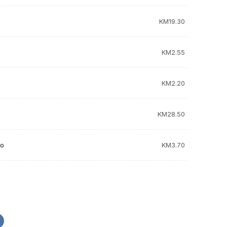
KM
19.30
KM
2.55
KM
2.20
KM
28.50
ro
KM
3.70