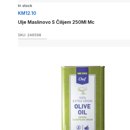
In stock
KM
12.10
Ulje Maslinovo S Čilijem 250Ml Mc
SKU:
246598