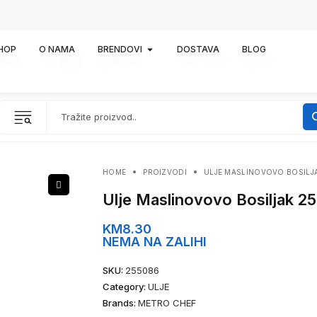
HOP
O NAMA
BRENDOVI
DOSTAVA
BLOG
HOME
PROIZVODI
ULJE MASLINOVOVO BOSILJ
Ulje Maslinovovo Bosiljak 
KM
8.30
NEMA NA ZALIHI
SKU:
255086
Category:
ULJE
Brands:
METRO CHEF