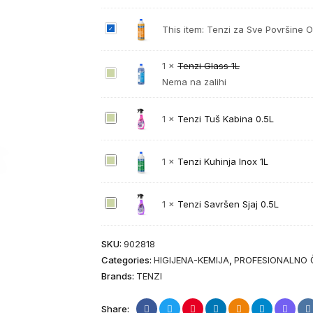
T
This item:
Tenzi za Sve Površine O
e
n
1
×
Tenzi Glass 1L
T
z
Nema na zalihi
e
i
n
z
T
1
×
Tenzi Tuš Kabina 0.5L
z
a
e
i
S
n
G
v
T
1
×
Tenzi Kuhinja Inox 1L
z
l
e
e
i
a
P
n
T
s
T
1
×
Tenzi Savršen Sjaj 0.5L
o
z
u
s
e
v
i
š
1
n
r
K
SKU:
902818
K
L
z
š
u
Categories:
HIGIJENA-KEMIJA
,
PROFESIONALNO 
a
i
i
h
Brands:
TENZI
b
S
n
i
i
a
e
n
Share:
n