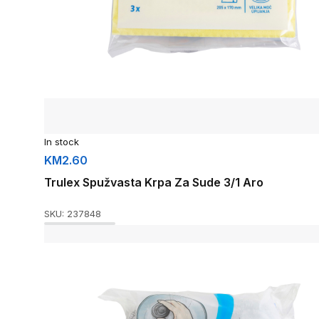
In stock
KM
2.60
Trulex Spužvasta Krpa Za Sude 3/1 Aro
SKU:
237848