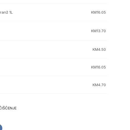
ranž 1L
KM
16.05
KM
13.70
KM
4.50
KM
16.05
KM
4.70
ČIŠĆENJE