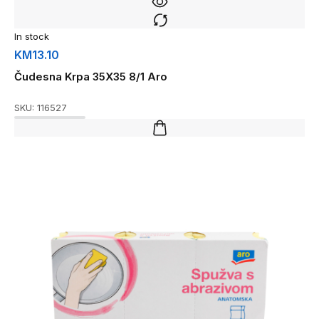
In stock
KM
13.10
Čudesna Krpa 35X35 8/1 Aro
SKU:
116527