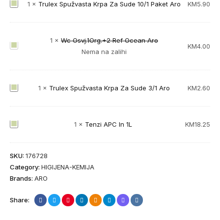
ž
T
1
×
Trulex Spužvasta Krpa Za Sude 10/1 Paket Aro
KM
5.90
v
r
i
u
c
l
1
×
Wc Osvj.1Org.+2 Ref Ocean Aro
W
KM
4.00
a
e
Nema na zalihi
c
Z
x
O
a
S
s
S
p
T
1
×
Trulex Spužvasta Krpa Za Sude 3/1 Aro
KM
2.60
v
u
u
r
j
d
ž
u
.
e
v
l
T
1
×
Tenzi APC In 1L
KM
18.25
1
S
a
e
e
O
A
s
x
n
r
b
t
S
SKU:
176728
z
g
r
a
p
Category:
HIGIJENA-KEMIJA
i
.
a
K
u
Brands:
ARO
A
+
z
r
ž
P
2
i
p
Share:
v
C
R
v
a
a
I
e
o
Z