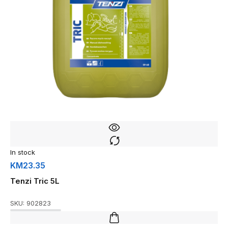
In stock
KM
23.35
Tenzi Tric 5L
SKU:
902823