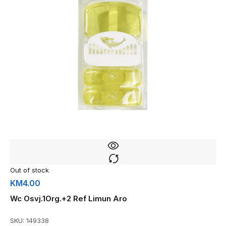
Out of stock
KM
4.00
Wc Osvj.1Org.+2 Ref Limun Aro
SKU:
149338