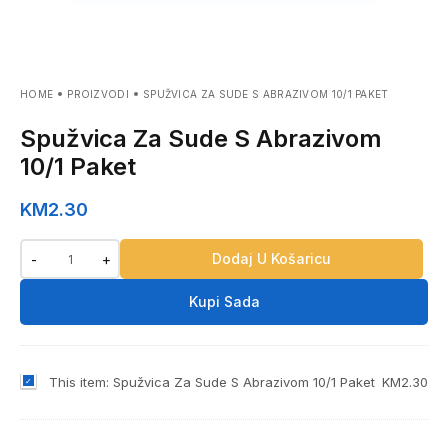
HOME
PROIZVODI
SPUŽVICA ZA SUDE S ABRAZIVOM 10/1 PAKET
Spužvica Za Sude S Abrazivom
10/1 Paket
KM
2.30
Dodaj U Košaricu
-
+
Kupi Sada
S
This item:
Spužvica Za Sude S Abrazivom 10/1 Paket
KM
2.30
p
u