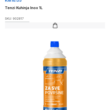
KM
16.05
Tenzi Kuhinja Inox 1L
SKU:
902817