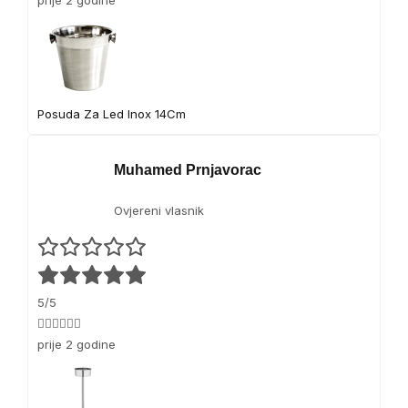
1
P
a
k
e
t
Posuda Za Led Inox 14Cm
Muhamed Prnjavorac
Ovjereni vlasnik
5/5
👍🏻👍🏻👍🏻
prije 2 godine