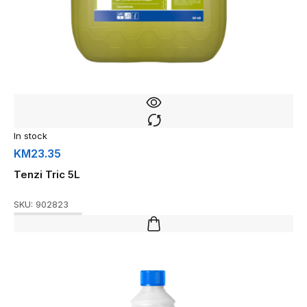
In stock
KM
23.35
Tenzi Tric 5L
SKU:
902823