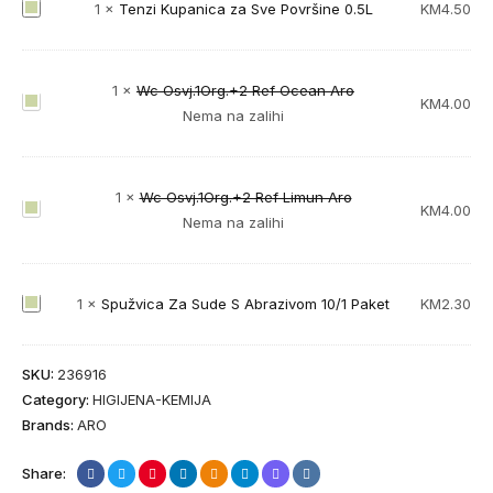
ž
T
1
×
Tenzi Kupanica za Sve Površine 0.5L
KM
4.50
v
e
a
n
Z
z
1
×
Wc Osvj.1Org.+2 Ref Ocean Aro
W
KM
4.00
a
i
Nema na zalihi
c
S
K
O
u
u
s
d
p
1
×
Wc Osvj.1Org.+2 Ref Limun Aro
v
e
W
KM
4.00
a
Nema na zalihi
j
S
c
n
.
A
O
i
1
b
s
c
S
1
×
Spužvica Za Sude S Abrazivom 10/1 Paket
KM
2.30
O
r
v
a
p
r
a
j
z
u
g
z
.
a
SKU:
236916
ž
.
i
1
S
Category:
HIGIJENA-KEMIJA
v
+
v
O
v
Brands:
ARO
i
2
o
r
e
c
R
m
g
P
Share:
a
e
A
.
o