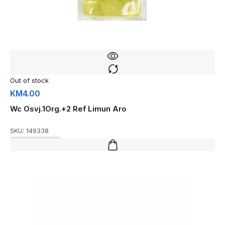
Out of stock
KM
4.00
Wc Osvj.1Org.+2 Ref Limun Aro
SKU:
149338