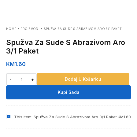
HOME
PROIZVODI
SPUŽVA ZA SUDE S ABRAZIVOM ARO 3/1 PAKET
Spužva Za Sude S Abrazivom Aro
3/1 Paket
KM
1.60
Dodaj U Košaricu
-
+
Kupi Sada
S
This item:
Spužva Za Sude S Abrazivom Aro 3/1 Paket
KM
1.60
p
u