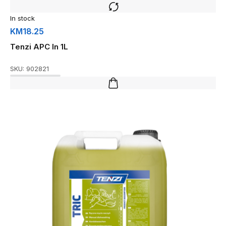
In stock
KM
18.25
Tenzi APC In 1L
SKU:
902821