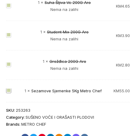
a
1
×
Suha Šljiva Vc 200G Aro
S
KM
4.65
m
Nema na zalihi
u
o
h
v
a
e
1
×
Student Mix 200G Aro
Š
S
KM
3.90
S
Nema na zalihi
l
t
j
j
u
e
i
d
m
1
×
Grožđica 200G Aro
v
e
e
G
KM
2.80
Nema na zalihi
a
n
n
r
V
t
k
o
c
M
e
ž
2
S
1
×
Sezamove Sjemenke 5Kg Metro Chef
KM
55.00
i
2
đ
0
e
x
0
i
0
z
2
0
c
SKU:
253263
G
a
0
G
a
Category:
SUŠENO VOĆE I ORAŠASTI PLODOVI
A
m
0
M
2
Brands:
METRO CHEF
r
o
G
e
0
o
v
A
t
0