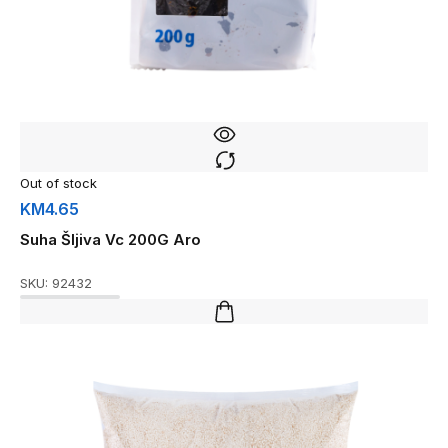
Out of stock
KM
4.65
Suha Šljiva Vc 200G Aro
SKU:
92432