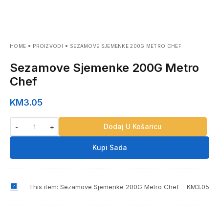
HOME
PROIZVODI
SEZAMOVE SJEMENKE 200G METRO CHEF
Sezamove Sjemenke 200G Metro
Chef
KM
3.05
Dodaj U Košaricu
-
+
Kupi Sada
S
This item:
Sezamove Sjemenke 200G Metro Chef
KM
3.05
e
z