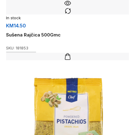
In stock
KM
14.50
Sušena Rajčica 500Gmc
SKU:
181853