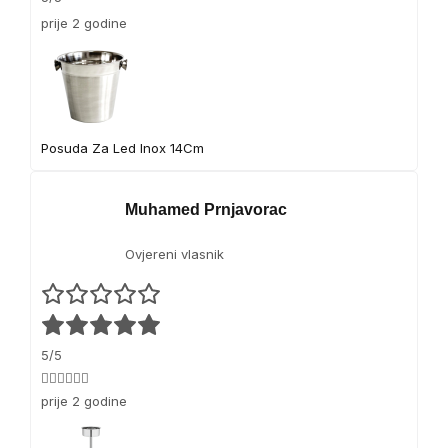
e
prije 2 godine
f
Posuda Za Led Inox 14Cm
Muhamed Prnjavorac
Ovjereni vlasnik
5/5
👍🏻👍🏻👍🏻
prije 2 godine