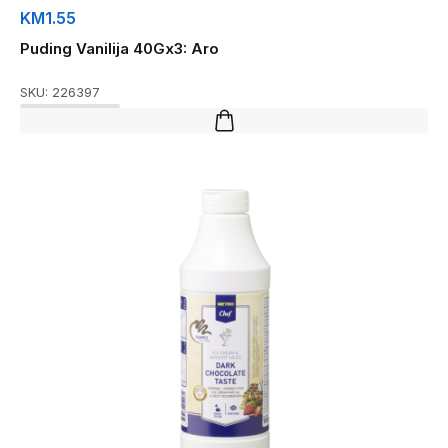
KM
1.55
Puding Vanilija 40Gx3: Aro
SKU:
226397