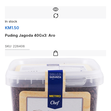
In stock
KM
1.50
Puding Jagoda 40Gx3: Aro
SKU:
226406