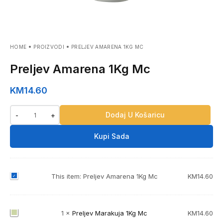
HOME
PROIZVODI
PRELJEV AMARENA 1KG MC
Preljev Amarena 1Kg Mc
KM
14.60
Dodaj U Košaricu
-
+
Kupi Sada
P
This item:
Preljev Amarena 1Kg Mc
KM
14.60
r
e
l
P
1
×
Preljev Marakuja 1Kg Mc
KM
14.60
j