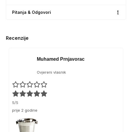
1
i
o
K
j
Pitanja & Odgovori
g
a
M
1
c
K
g
Recenzije
:
A
r
Muhamed Prnjavorac
o
Ovjereni vlasnik
5/5
prije 2 godine