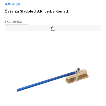
KM
14.50
Čaša Za Sladoled B.R. Jerba Komad
SKU:
29452