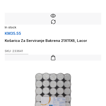
In stock
KM
35.55
Košarica Za Serviranje Bakrena 21X11X6, Lacor
SKU:
233641