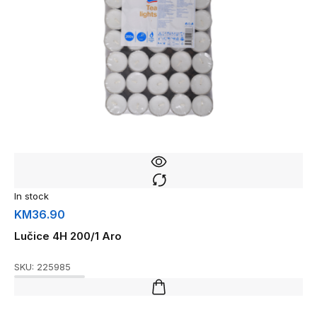
In stock
KM
36.90
Lučice 4H 200/1 Aro
SKU:
225985