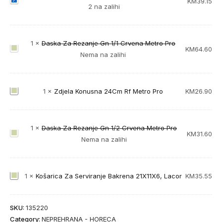
P
KM
39.15
2 na zalihi
o
k
l
1
×
Daska Za Rezanje Gn 1/1 Crvena Metro Pro
o
D
KM
64.60
Nema na zalihi
p
a
a
s
c
k
Z
1
×
Zdjela Konusna 24Cm Rf Metro Pro
KM
26.90
I
a
d
n
Z
j
o
a
e
x
1
×
Daska Za Rezanje Gn 1/2 Crvena Metro Pro
R
D
KM
31.60
l
3
Nema na zalihi
e
a
a
2
z
s
K
C
a
k
o
m
n
K
1
×
Košarica Za Serviranje Bakrena 21X11X6, Lacor
KM
35.55
a
n
M
j
o
Z
u
e
e
š
a
s
t
SKU:
135220
G
a
R
n
r
Category:
NEPREHRANA - HORECA
n
r