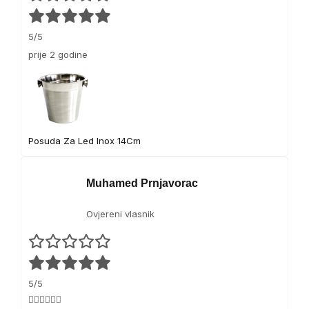
e
r
n
o
5/5
a
P
prije 2 godine
2
r
1
o
X
1
1
X
Posuda Za Led Inox 14Cm
6
,
L
Muhamed Prnjavorac
a
c
Ovjereni vlasnik
o
r
5/5
👍🏻👍🏻👍🏻