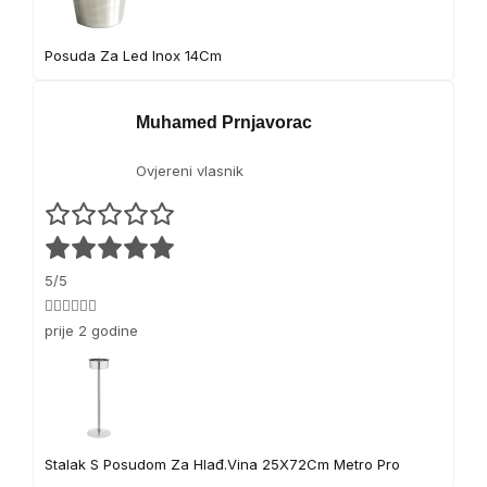
h
e
Posuda Za Led Inox 14Cm
f
Muhamed Prnjavorac
Ovjereni vlasnik
5/5
👍🏻👍🏻👍🏻
prije 2 godine
Stalak S Posudom Za Hlađ.Vina 25X72Cm Metro Pro