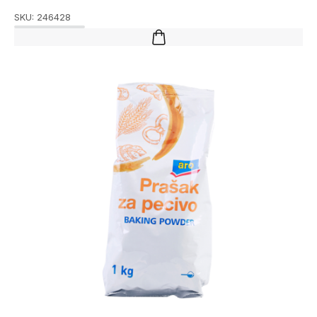
SKU:
246428