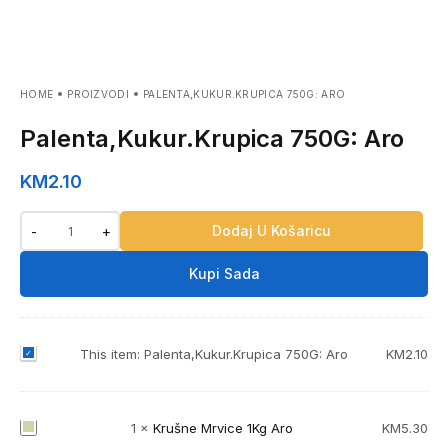
HOME
PROIZVODI
PALENTA,KUKUR.KRUPICA 750G: ARO
Palenta,Kukur.Krupica 750G: Aro
KM
2.10
Dodaj U Košaricu
-
+
Kupi Sada
P
This item:
Palenta,Kukur.Krupica 750G: Aro
KM
2.10
a
l
e
K
1
×
Krušne Mrvice 1Kg Aro
KM
5.30
n