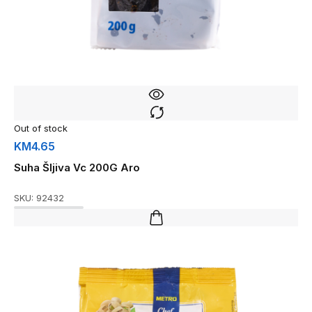
Out of stock
KM
4.65
Suha Šljiva Vc 200G Aro
SKU:
92432