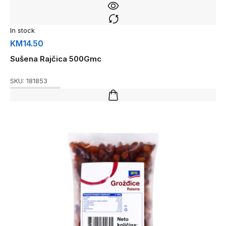
In stock
KM
14.50
Sušena Rajčica 500Gmc
SKU:
181853