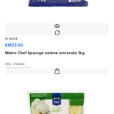
In stock
KM
23.50
Metro Chef šparoge zelene smrznuto 1kg
SKU:
214460