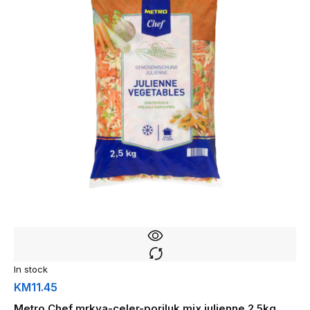
In stock
KM
11.45
Metro Chef mrkva-celer-poriluk mix julienne 2.5kg