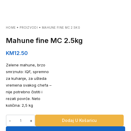
HOME
PROIZVODI
MAHUNE FINE MC 2.5KG
Mahune fine MC 2.5kg
KM
12.50
Zelene mahune, brzo
smrznuto: IQF, spremno
za kuhanje, za ušteda
vremena svakog chefa –
nije potrebno čistiti i
rezati povrće. Neto
količina: 2,5 kg
Dodaj U Košaricu
-
+