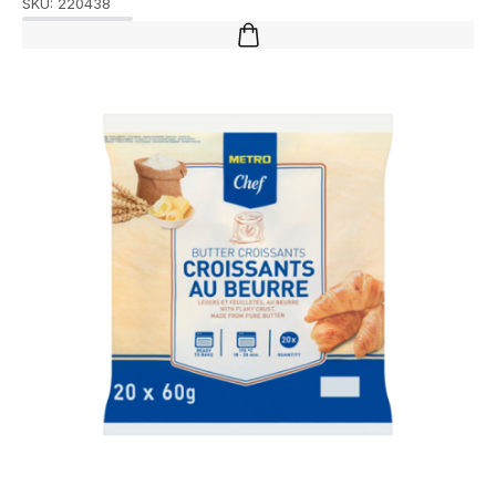
SKU:
220438