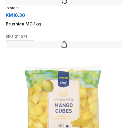
In stock
KM
16.30
Brusnica MC 1kg
SKU:
214571