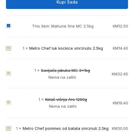
Kupi Sada
M
This item:
Mahune fine MC 2.5kg
KM
12.50
a
h
u
M
1
×
Metro Chef luk kockice smrznuto 2.5kg
KM
14.40
n
e
e
t
f
r
1
×
Savijača jabuka MC 3x1kg
S
KM
32.45
i
o
Nema na zalihi
a
n
C
v
e
h
i
M
e
1
×
Kolač višnja Aro 1250g
j
C
K
KM
19.40
f
Nema na zalihi
a
2
o
l
č
.
l
u
a
5
a
k
M
1
×
Metro Chef pommes od batata smrznuti 2.5kg
KM
30.00
j
k
č
k