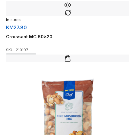
In stock
KM
27.80
Croissant MC 60×20
SKU:
210197