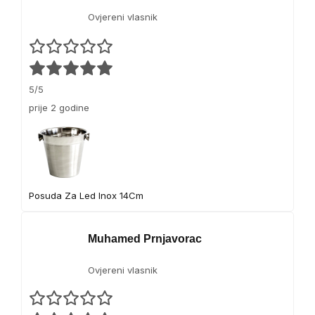
t
Ovjereni vlasnik
a
s
m
r
5/5
z
prije 2 godine
n
u
t
i
2
.
Posuda Za Led Inox 14Cm
5
k
g
Muhamed Prnjavorac
Ovjereni vlasnik