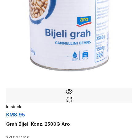
In stock
KM
8.95
Grah Bijeli Konz. 2500G Aro
SKU:
241518