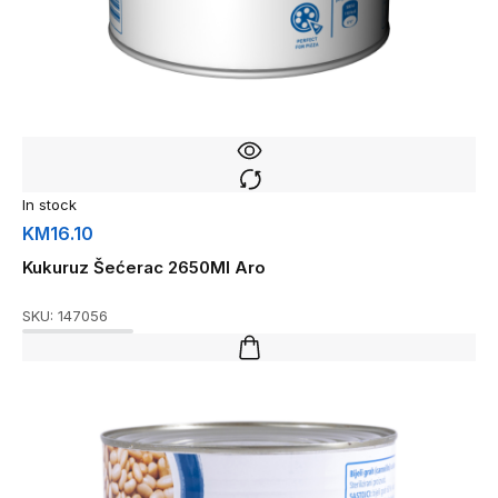
In stock
KM
16.10
Kukuruz Šećerac 2650Ml Aro
SKU:
147056