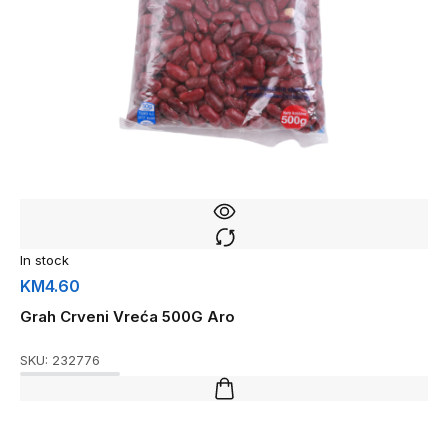
In stock
KM
4.60
Grah Crveni Vreća 500G Aro
SKU:
232776