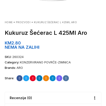
HOME
PROIZVODI
KUKURUZ ŠEĆERAC L 425ML ARO
Kukuruz Šećerac L 425Ml Aro
KM
2.80
NEMA NA ZALIHI
SKU:
260324
Category:
KONZERVIRANO POVRĆE-ZIMNICA
Brands:
ARO
Share:
Recenzije (0)