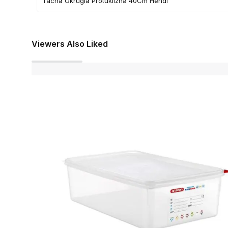
Tacna Okrugla Protuklizna 40Cm Hendi
Viewers Also Liked