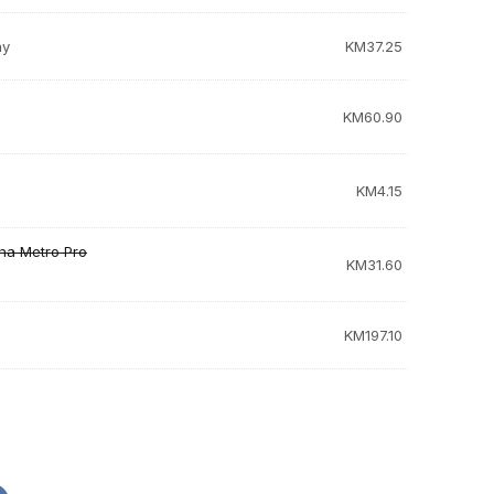
ny
KM
37.25
KM
60.90
KM
4.15
na Metro Pro
KM
31.60
KM
197.10