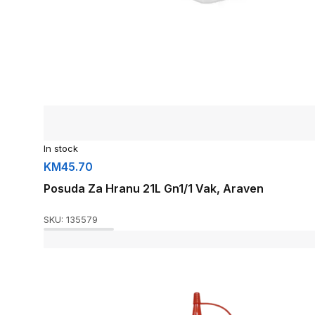
In stock
KM
45.70
Posuda Za Hranu 21L Gn1/1 Vak, Araven
SKU:
135579