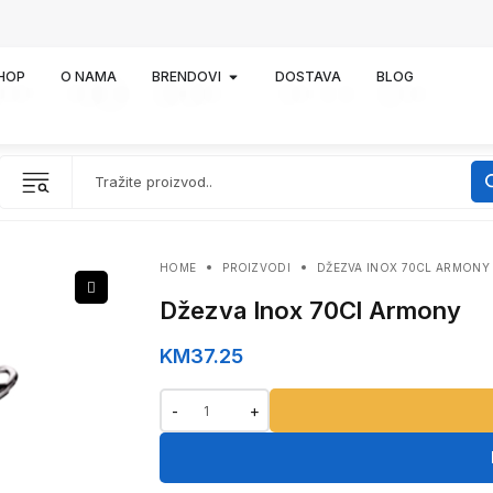
HOP
O NAMA
BRENDOVI
DOSTAVA
BLOG
HOME
PROIZVODI
DŽEZVA INOX 70CL ARMONY
Džezva Inox 70Cl Armony
KM
37.25
-
+