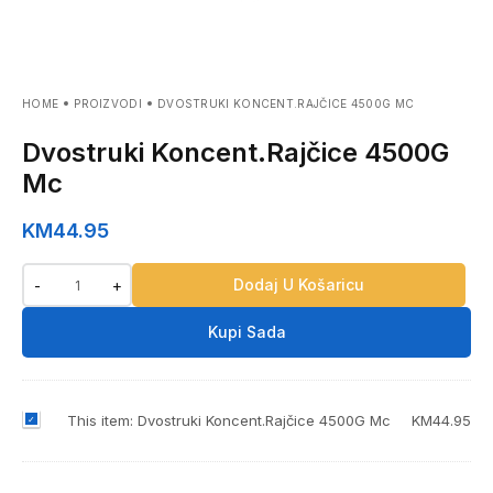
HOME
PROIZVODI
DVOSTRUKI KONCENT.RAJČICE 4500G MC
Dvostruki Koncent.Rajčice 4500G
Mc
KM
44.95
Dodaj U Košaricu
-
+
Kupi Sada
D
This item:
Dvostruki Koncent.Rajčice 4500G Mc
KM
44.95
v
o