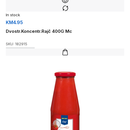
In stock
KM
4.95
Dvostr.Koncentr.Rajč 400G Mc
SKU:
182915