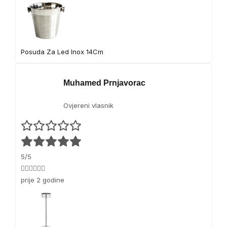
t
r
o
C
h
Posuda Za Led Inox 14Cm
e
f
Muhamed Prnjavorac
Ovjereni vlasnik
5/5
👍🏻👍🏻👍🏻
prije 2 godine