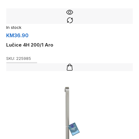
In stock
KM
36.90
Lučice 4H 200/1 Aro
SKU:
225985