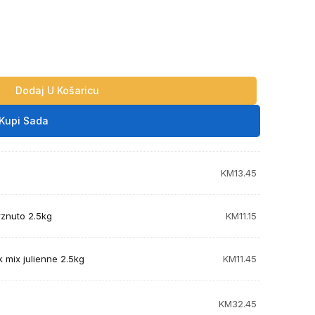
Dodaj U Košaricu
Kupi Sada
KM
13.45
rznuto 2.5kg
KM
11.15
 mix julienne 2.5kg
KM
11.45
KM
32.45