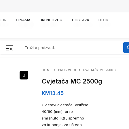
HOP
O NAMA
BRENDOVI
DOSTAVA
BLOG
HOME
PROIZVODI
CVJETAČA MC 2500G
Cvjetača MC 2500g
KM
13.45
Cvjetovi cvjetače, veličina:
40/60 (mm), brzo
smrznuto: IQF, spremno
za kuhanje, za ušteda