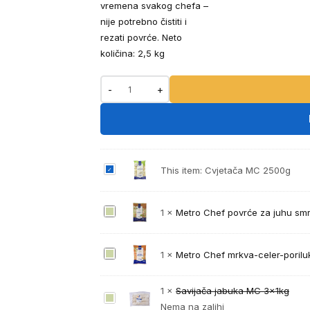
vremena svakog chefa –
nije potrebno čistiti i
rezati povrće. Neto
količina: 2,5 kg
-
+
C
This item:
Cvjetača MC 2500g
v
j
M
1
×
Metro Chef povrće za juhu sm
e
e
t
t
a
M
1
×
Metro Chef mrkva-celer-poriluk
r
č
e
o
a
t
1
×
Savijača jabuka MC 3x1kg
C
M
S
r
Nema na zalihi
h