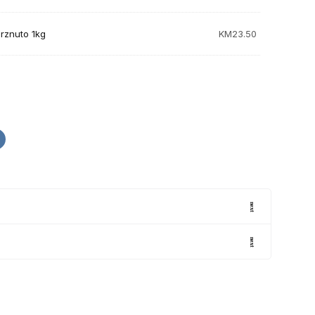
rznuto 1kg
KM
23.50