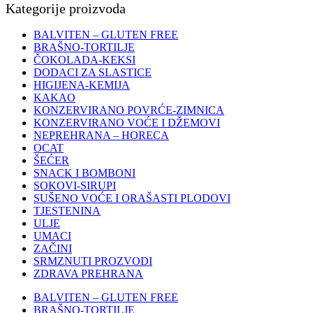
Kategorije proizvoda
BALVITEN – GLUTEN FREE
BRAŠNO-TORTILJE
ČOKOLADA-KEKSI
DODACI ZA SLASTICE
HIGIJENA-KEMIJA
KAKAO
KONZERVIRANO POVRĆE-ZIMNICA
KONZERVIRANO VOĆE I DŽEMOVI
NEPREHRANA – HORECA
OCAT
ŠEĆER
SNACK I BOMBONI
SOKOVI-SIRUPI
SUŠENO VOĆE I ORAŠASTI PLODOVI
TJESTENINA
ULJE
UMACI
ZAČINI
SRMZNUTI PROZVODI
ZDRAVA PREHRANA
BALVITEN – GLUTEN FREE
BRAŠNO-TORTILJE