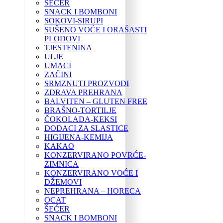
ŠEĆER
SNACK I BOMBONI
SOKOVI-SIRUPI
SUŠENO VOĆE I ORAŠASTI
PLODOVI
TJESTENINA
ULJE
UMACI
ZAČINI
SRMZNUTI PROZVODI
ZDRAVA PREHRANA
BALVITEN – GLUTEN FREE
BRAŠNO-TORTILJE
ČOKOLADA-KEKSI
DODACI ZA SLASTICE
HIGIJENA-KEMIJA
KAKAO
KONZERVIRANO POVRĆE-
ZIMNICA
KONZERVIRANO VOĆE I
DŽEMOVI
NEPREHRANA – HORECA
OCAT
ŠEĆER
SNACK I BOMBONI