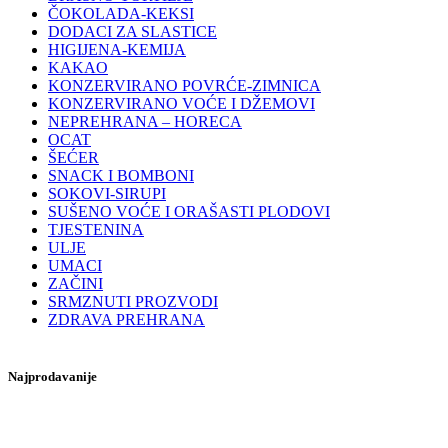
ČOKOLADA-KEKSI
DODACI ZA SLASTICE
HIGIJENA-KEMIJA
KAKAO
KONZERVIRANO POVRĆE-ZIMNICA
KONZERVIRANO VOĆE I DŽEMOVI
NEPREHRANA – HORECA
OCAT
ŠEĆER
SNACK I BOMBONI
SOKOVI-SIRUPI
SUŠENO VOĆE I ORAŠASTI PLODOVI
TJESTENINA
ULJE
UMACI
ZAČINI
SRMZNUTI PROZVODI
ZDRAVA PREHRANA
Najprodavanije