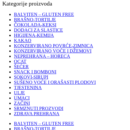
Kategorije proizvoda
BALVITEN – GLUTEN FREE
BRAŠNO-TORTILJE
ČOKOLADA-KEKSI
DODACI ZA SLASTICE
HIGIJENA-KEMIJA
KAKAO
KONZERVIRANO POVRĆE-ZIMNICA
KONZERVIRANO VOĆE I DŽEMOVI
NEPREHRANA – HORECA
OCAT
ŠEĆER
SNACK I BOMBONI
SOKOVI-SIRUPI
SUŠENO VOĆE I ORAŠASTI PLODOVI
TJESTENINA
ULJE
UMACI
ZAČINI
SRMZNUTI PROZVODI
ZDRAVA PREHRANA
BALVITEN – GLUTEN FREE
BRAŠNO-TORTILJE