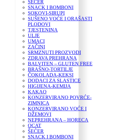
ŠEĆER
SNACK I BOMBONI
SOKOVI-SIRUPI
SUŠENO VOĆE I ORAŠASTI
PLODOVI
TJESTENINA
ULJE
UMACI
ZAČINI
SRMZNUTI PROZVODI
ZDRAVA PREHRANA
BALVITEN – GLUTEN FREE
BRAŠNO-TORTILJE
ČOKOLADA-KEKSI
DODACI ZA SLASTICE
HIGIJENA-KEMIJA
KAKAO
KONZERVIRANO POVRĆE-
ZIMNICA
KONZERVIRANO VOĆE I
DŽEMOVI
NEPREHRANA – HORECA
OCAT
ŠEĆER
SNACK I BOMBONI