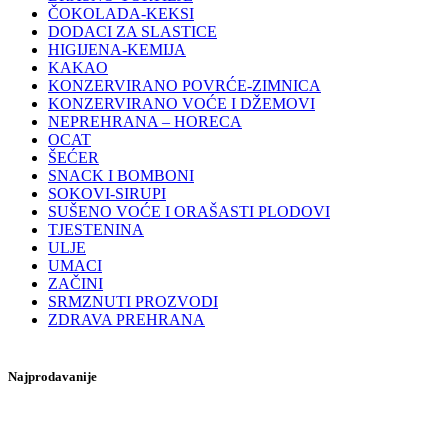
ČOKOLADA-KEKSI
DODACI ZA SLASTICE
HIGIJENA-KEMIJA
KAKAO
KONZERVIRANO POVRĆE-ZIMNICA
KONZERVIRANO VOĆE I DŽEMOVI
NEPREHRANA – HORECA
OCAT
ŠEĆER
SNACK I BOMBONI
SOKOVI-SIRUPI
SUŠENO VOĆE I ORAŠASTI PLODOVI
TJESTENINA
ULJE
UMACI
ZAČINI
SRMZNUTI PROZVODI
ZDRAVA PREHRANA
Najprodavanije