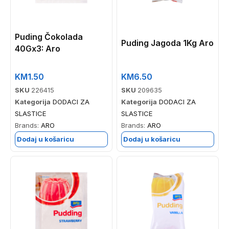
Puding Čokolada
Puding Jagoda 1Kg Aro
40Gx3: Aro
KM
1.50
KM
6.50
SKU
226415
SKU
209635
Kategorija
DODACI ZA
Kategorija
DODACI ZA
SLASTICE
SLASTICE
Brands:
ARO
Brands:
ARO
Dodaj u košaricu
Dodaj u košaricu