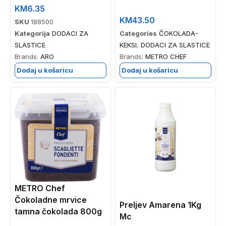
KM
6.35
KM
43.50
SKU
188500
Kategorija
DODACI ZA
Categories
ČOKOLADA-
SLASTICE
KEKSI
,
DODACI ZA SLASTICE
Brands:
ARO
Brands:
METRO CHEF
Dodaj u košaricu
Dodaj u košaricu
METRO Chef
Čokoladne mrvice
Preljev Amarena 1Kg
tamna čokolada 800g
Mc