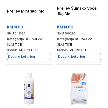
Preljev Šumsko Voće
Preljev Mint 1Kg: Mc
1Kg Mc
KM
14.60
KM
14.60
SKU
241697
SKU
166295
Kategorija
DODACI ZA
Kategorija
DODACI ZA
SLASTICE
SLASTICE
Brands:
METRO CHEF
Brands:
METRO CHEF
Dodaj u košaricu
Dodaj u košaricu