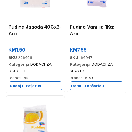
Puding Jagoda 40Gx3:
Puding Vanilija 1Kg:
Aro
Aro
KM
1.50
KM
7.55
SKU
226406
SKU
164947
Kategorija
DODACI ZA
Kategorija
DODACI ZA
SLASTICE
SLASTICE
Brands:
ARO
Brands:
ARO
Dodaj u košaricu
Dodaj u košaricu