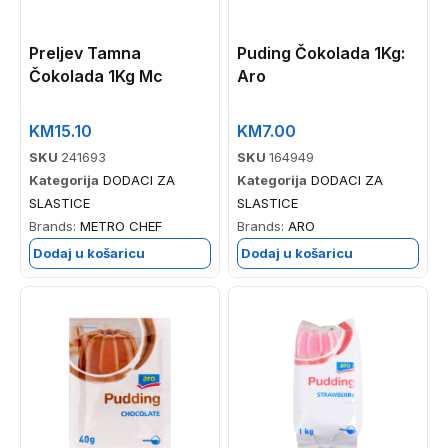
Preljev Tamna
Puding Čokolada 1Kg:
Čokolada 1Kg Mc
Aro
KM
15.10
KM
7.00
SKU
241693
SKU
164949
Kategorija
DODACI ZA
Kategorija
DODACI ZA
SLASTICE
SLASTICE
Brands:
METRO CHEF
Brands:
ARO
Dodaj u košaricu
Dodaj u košaricu