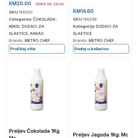
KM
20.00
NEMA NA ZALIHI
KM
14.60
SKU
166050
Categories
ČOKOLADA-
SKU
166298
KEKSI
,
DODACI ZA
Kategorija
DODACI ZA
SLASTICE
,
KAKAO
SLASTICE
Brands:
METRO CHEF
Brands:
METRO CHEF
Pročitaj više
Dodaj u košaricu
Preljev Čokolada 1Kg
Preljev Jagoda 1Kg: Mc